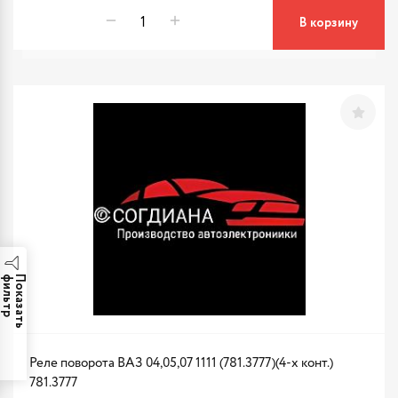
В корзину
р
П
о
к
а
з
а
т
ь
ф
и
л
ь
т
Реле поворота ВАЗ 04,05,07 1111 (781.3777)(4-х конт.)
781.3777