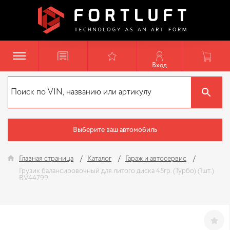
Вход
Выберите ваш автомобиль
Главная страница
Каталог
Гараж и автосервис
Грузик балансировочный для литого диска 45гр. (Турбо) (1шт.)
BV44799