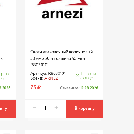
Скотч упаковочный коричневый
 к
50 мм x50 м толщина 45 мкм
R8030101
Артикул: R8030101
ар на
Товар на
аде
складе
Бренд:
ARNEZI
75 ₽
08.2026
Самовывоз:
10.08.2026
зину
В корзину