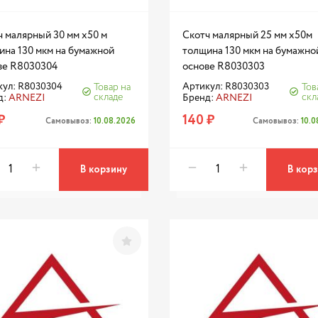
ч малярный 30 мм x50 м
Скотч малярный 25 мм x50м
ина 130 мкм на бумажной
толщина 130 мкм на бумажно
ве R8030304
основе R8030303
кул: R8030304
Артикул: R8030303
Товар на
Тов
складе
скл
д:
ARNEZI
Бренд:
ARNEZI
₽
140 ₽
Самовывоз:
10.08.2026
Самовывоз:
10.
В корзину
В кор