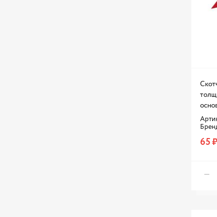
Скотч
толщ
осно
Артик
Брен
65 