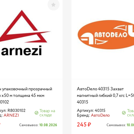
ч упаковочный прозрачный
АвтоDело 40315 Захват
 x50 м толщина 45 мкм
магнитный гибкий 0,7 кгс L=5
0102
40315
ул: R8030102
Артикул: 40315
Товар на
Тов
складе
скл
д:
ARNEZI
Бренд:
АвтоDело
₽
245 ₽
Самовывоз:
10.08.2026
Самовывоз:
10.