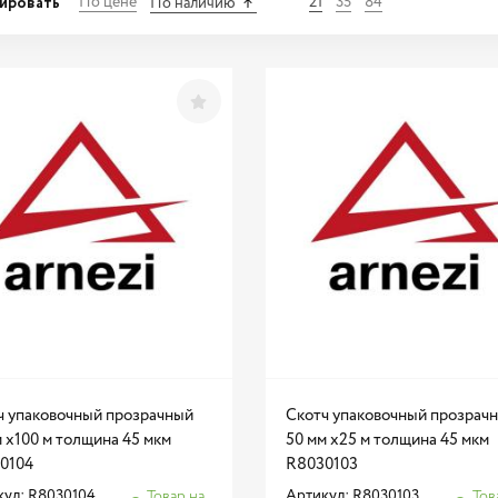
ировать
По цене
21
35
84
По наличию
ч упаковочный прозрачный
Скотч упаковочный прозрач
 x100 м толщина 45 мкм
50 мм x25 м толщина 45 мкм
0104
R8030103
кул: R8030104
Артикул: R8030103
Товар на
Тов