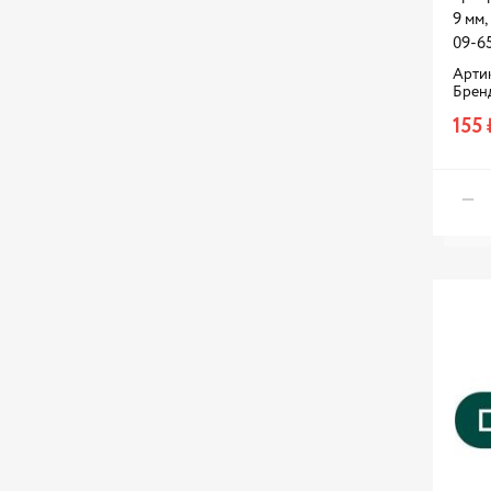
9 мм
09-6
Артик
Брен
155 