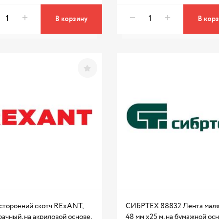
В корзину
В кор
сторонний скотч RExANT,
СИБРТЕХ 88832 Лента маля
ачный, на акриловой основе,
48 мм x25 м, на бумажной ос