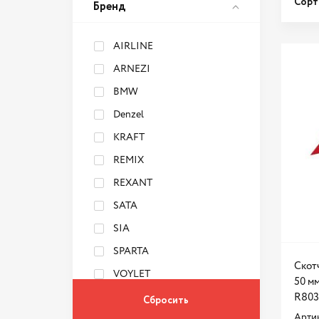
Сорт
Бренд
AIRLINE
ARNEZI
BMW
Denzel
KRAFT
REMIX
REXANT
SATA
SIA
SPARTA
Скот
VOYLET
50 мм
АвтоDело
R803
Арти