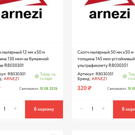
 малярный 12 мм x50 м
Скотч малярный 50 мм x50 м
ина 130 мкм на бумажной
толщина 145 мкм устойчивый
ве R8030301
ультрафиолету R8030351
ул: R8030301
Артикул: R8030351
Товар на
Тов
складе
скл
д:
ARNEZI
Бренд:
ARNEZI
₽
320 ₽
Самовывоз:
10.08.2026
Самовывоз:
10.
В корзину
В кор