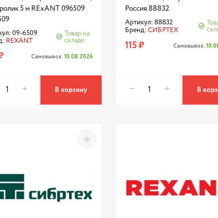
, ролик 5 м RExANT 096509
Россия 88832
509
Артикул: 88832
Тов
скл
Бренд:
СИБРТЕХ
ул: 09-6509
Товар на
складе
д:
REXANT
115 ₽
Самовывоз:
10.
₽
Самовывоз:
10.08.2026
В корзину
В кор