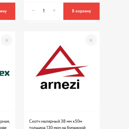
зину
В корзину
рная,
Скотч малярный 38 мм x50м
нове
толщина 130 мкм на бумажной