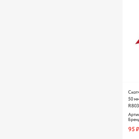
Скот
50 мм
R803
Артик
Брен
95 