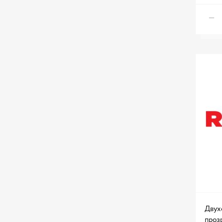
Двух
прозр