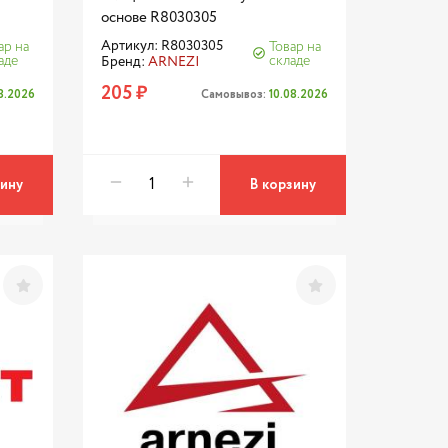
основе R8030305
Артикул: R8030305
ар на
Товар на
аде
складе
Бренд:
ARNEZI
205 ₽
08.2026
Самовывоз:
10.08.2026
зину
В корзину