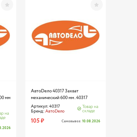
АвтоDело 40317 Захват
00 мм
механический 600 мм . 40317
Артикул: 40317
Товар на
складе
Бренд:
АвтоDело
ар на
аде
105 ₽
Самовывоз:
10.08.2026
08.2026