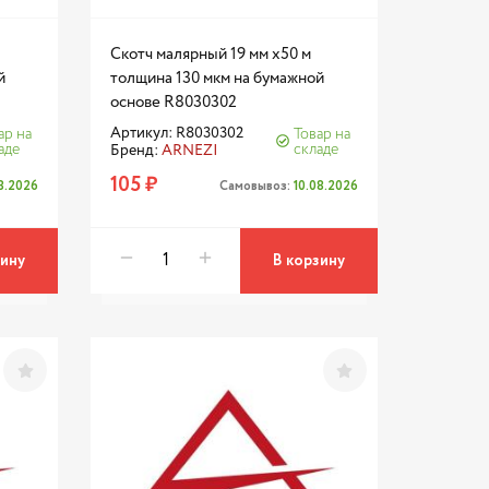
Скотч малярный 19 мм x50 м
й
толщина 130 мкм на бумажной
основе R8030302
Артикул: R8030302
ар на
Товар на
аде
складе
Бренд:
ARNEZI
105 ₽
08.2026
Самовывоз:
10.08.2026
зину
В корзину