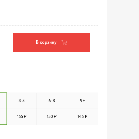
В корзину
3-5
6-8
9+
155 ₽
150 ₽
145 ₽