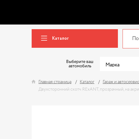
Каталог
Выберите ваш
автомобиль
Главная страница
Каталог
Гараж и автосерви
Двухсторонний скотч RExANT, прозрачный, на акри