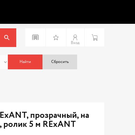
Вход
Найти
Сбросить
ExANT, прозрачный, на
м, ролик 5 м RExANT