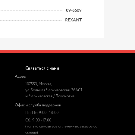
09-6509
REXANT
Связаться с нами
Адрес
107553, Москва,
ул. Большая Черкизовская, 26АС1
м. Черкизовская / Локомотив
Офис и служба поддержки
Пн-Пт: 9:00 - 18:00
Сб: 9:00 - 17:00
(только самовывоз оплаченных заказов со
склада)