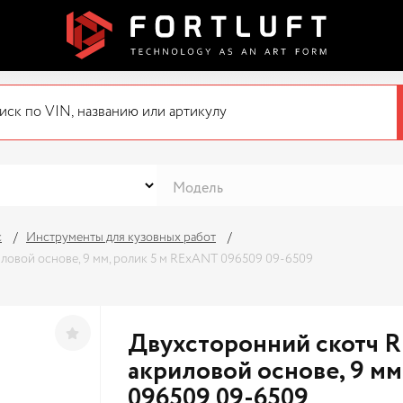
с
Инструменты для кузовных работ
ловой основе, 9 мм, ролик 5 м RExANT 096509 09-6509
Двухсторонний скотч R
акриловой основе, 9 м
096509 09-6509