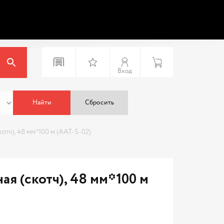
Вход
Найти
Сбросить
котч), 48 мм*100 м (AAT-S-02)
ая (скотч), 48 мм*100 м