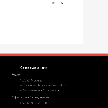
AIRLINE
Связаться с нами
Адрес
107553, Москва,
ул. Большая Черкизовская, 26АС1
м. Черкизовская / Локомотив
Офис и служба поддержки
Пн-Пт: 9:00 - 18:00