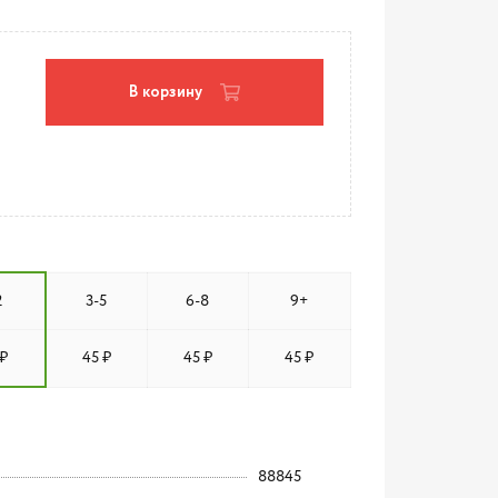
В корзину
2
3-5
6-8
9+
₽
45 ₽
45 ₽
45 ₽
88845