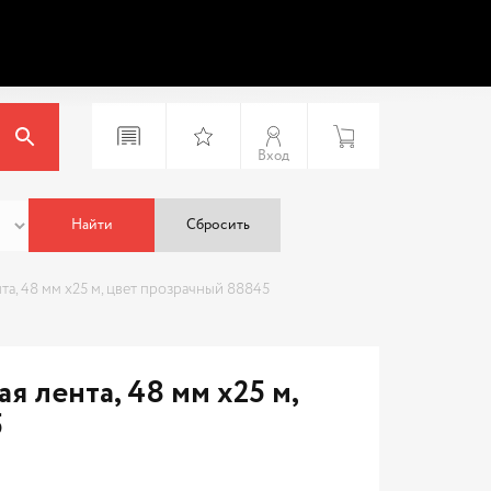
Вход
Найти
Сбросить
а, 48 мм x25 м, цвет прозрачный 88845
 лента, 48 мм x25 м,
5