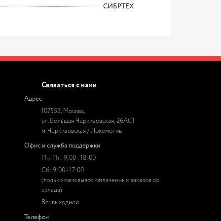
СИБРТЕХ
Связаться с нами
Адрес
107553, Москва,
ул. Большая Черкизовская, 26АС1
м. Черкизовская / Локомотив
Офис и служба поддержки
Пн-Пт: 9:00 - 18:00
Сб: 9:00 - 17:00
(только самовывоз оплаченных заказов со
склада)
Вс: выходной
Телефон