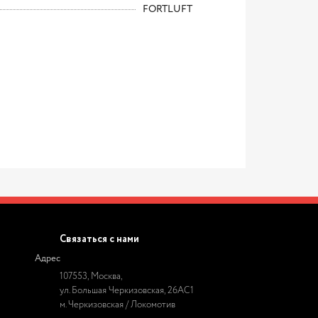
FORTLUFT
Связаться с нами
Адрес
107553, Москва,
ул. Большая Черкизовская, 26АС1
м. Черкизовская / Локомотив