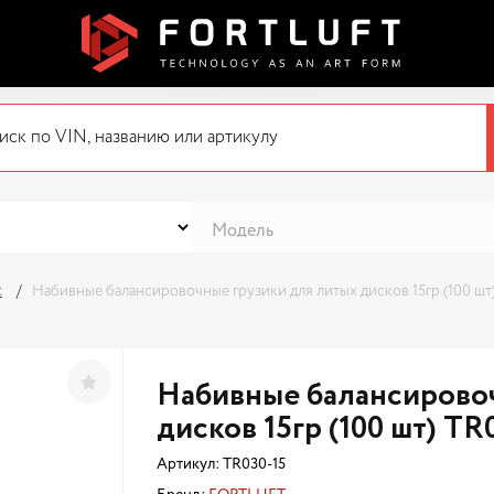
с
Набивные балансировочные грузики для литых дисков 15гр (100 шт
Набивные балансировоч
дисков 15гр (100 шт) TR
Артикул:
TR030-15