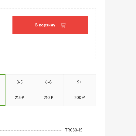
В корзину
3-5
6-8
9+
215 ₽
210 ₽
200 ₽
TR030-15