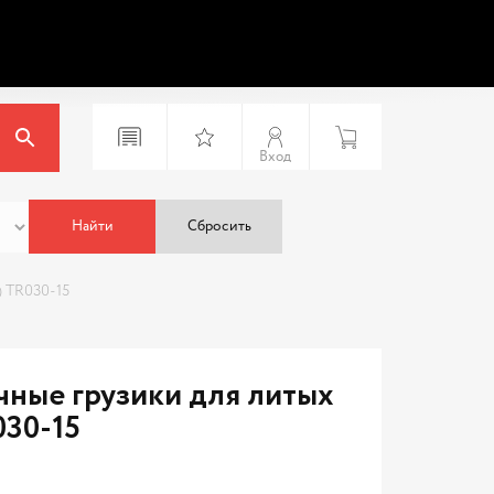
Вход
Найти
Сбросить
) TR030-15
ные грузики для литых
030-15