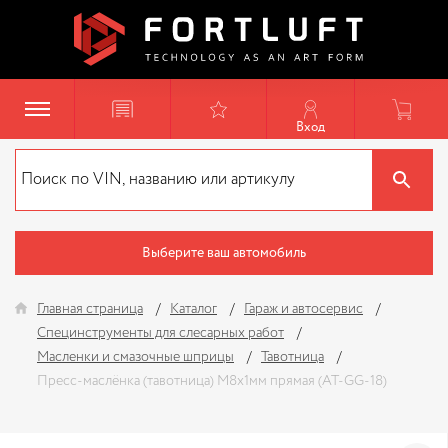
Вход
Выберите ваш автомобиль
Главная страница
Каталог
Гараж и автосервис
Специнструменты для слесарных работ
Масленки и смазочные шприцы
Тавотница
Пресс-маслёнка (тавотница) М8х1мм прямая (AT-GG-18)