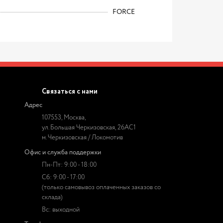
FORCE
Связаться с нами
Адрес
107553, Москва,
ул. Большая Черкизовская, 26АС1
м. Черкизовская / Локомотив
Офис и служба поддержки
Пн-Пт: 9:00 - 18:00
Сб: 9:00 - 17:00
(только самовывоз оплаченных заказов со
склада)
Вс: выходной