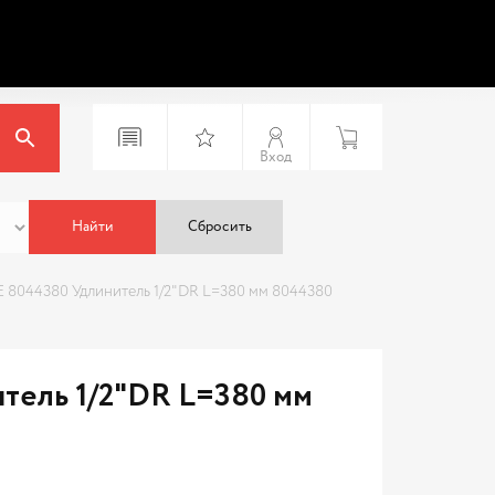
Вход
Найти
Сбросить
 8044380 Удлинитель 1/2"DR L=380 мм 8044380
тель 1/2"DR L=380 мм