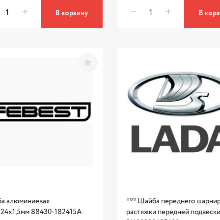
В корзину
В кор
а алюминиевая
*** Шайба переднего шарни
24x1,5мм 88430-182415A
растяжки передней подвеск