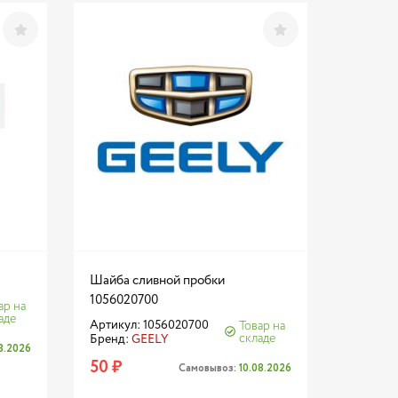
Шайба сливной пробки
1056020700
ар на
аде
Артикул: 1056020700
Товар на
складе
Бренд:
GEELY
08.2026
50 ₽
Самовывоз:
10.08.2026