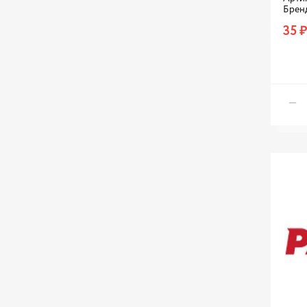
PATRON
Брен
PROДЕТАЛЬ
35 ₽
QUATTRO FRENI
RENAULT
SUBARU
SUZUKI
TOYOTA
VAG
VOLVO
WESO
ZEKKERT
БелЗАН
ГАЗ
ДАЙДО МЕТАЛЛ РУСЬ