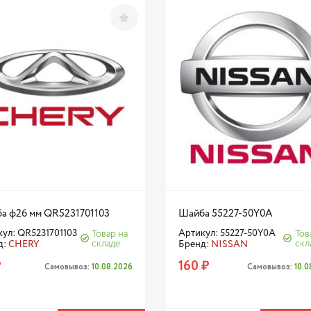
а ф26 мм QR5231701103
Шайба 55227-50Y0A
ул: QR5231701103
Артикул: 55227-50Y0A
Товар на
Тов
складе
скл
д:
CHERY
Бренд:
NISSAN
₽
160 ₽
Самовывоз:
10.08.2026
Самовывоз:
10.