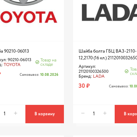
а 90210-06013
Шайба болта ГБЦ ВАЗ-2110-
12,2170 (16 кл.) 211201003265
ул: 90210-06013
Товар на
складе
д:
TOYOTA
Артикул:
Тов
21120100326500
₽
скл
Самовывоз:
10.08.2026
Бренд:
LADA
30 ₽
Самовывоз:
10.
В корзину
В кор