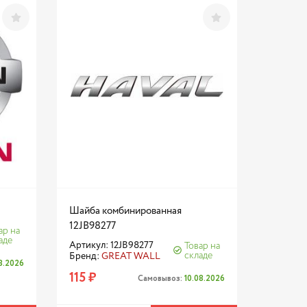
Шайба комбинированная
12JB98277
ар на
аде
Артикул: 12JB98277
Товар на
складе
Бренд:
GREAT WALL
08.2026
115 ₽
Самовывоз:
10.08.2026