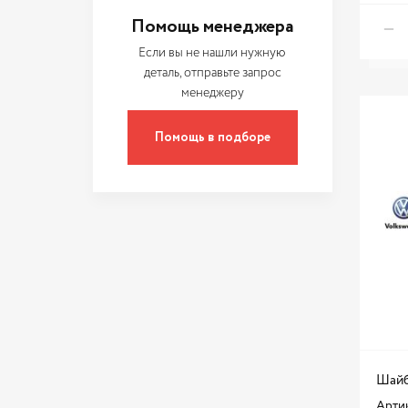
HANS PRIES
Помощь менеджера
HONDA
Если вы не нашли нужную
HYUNDAI / KIA
деталь, отправьте запрос
менеджеру
JIKIU
LADA
Помощь в подборе
LAND ROVER
LYNXAUTO
MASUMA
MAZDA
MEAT & DORIA
MERCEDES BENZ
MITSUBISHI
NISSAN
Шайб
NSP
Арти