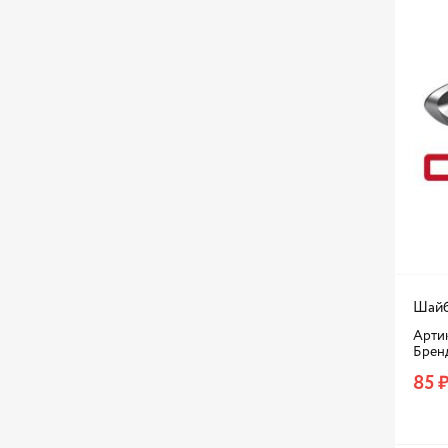
Шайб
Артик
Брен
85 