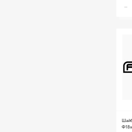
Шайб
Ф18x