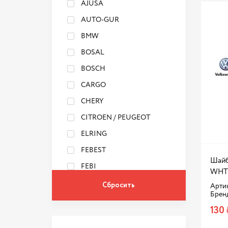
AJUSA
AUTO-GUR
BMW
BOSAL
BOSCH
CARGO
CHERY
CITROEN / PEUGEOT
ELRING
FEBEST
Шайб
FEBI
WHT
GEELY
Арти
Брен
GENERAL MOTORS
130 
GREAT WALL