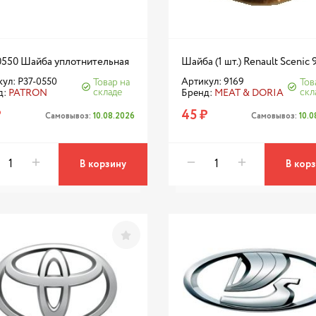
0550 Шайба уплотнительная
Шайба (1 шт.) Renault Scenic 
ул: P37-0550
Артикул: 9169
Товар на
Тов
складе
скл
д:
PATRON
Бренд:
MEAT & DORIA
₽
45 ₽
Самовывоз:
10.08.2026
Самовывоз:
10.
В корзину
В кор