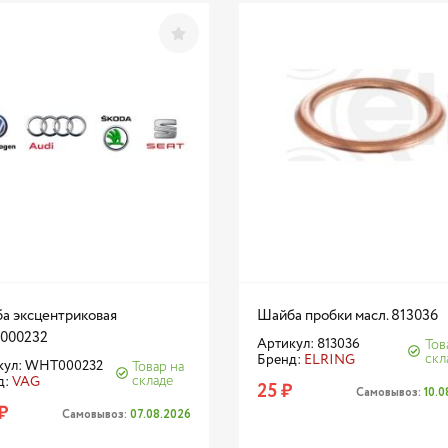
а эксцентриковая
Шайба пробки масл. 813036
000232
Артикул: 813036
Тов
скл
Бренд:
ELRING
кул: WHT000232
Товар на
складе
д:
VAG
25 ₽
Самовывоз:
10.
₽
Самовывоз:
07.08.2026