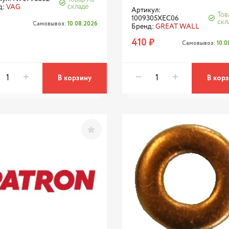
складе
д:
VAG
Артикул:
Тов
1009305XEC06
скл
Самовывоз:
10.08.2026
Бренд:
GREAT WALL
410 ₽
Самовывоз:
10.
В корзину
В кор