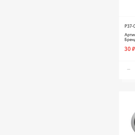
ЗМЗ
Камаз
Красная Этна
P37-
УАЗ
Артик
Брен
30 