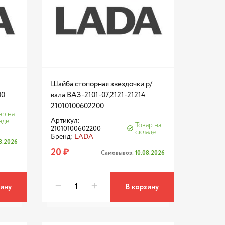
Шайба стопорная звездочки р/
00
вала ВАЗ-2101-07,2121-21214
21010100602200
ар на
Артикул:
аде
Товар на
21010100602200
складе
Бренд:
LADA
08.2026
20 ₽
Самовывоз:
10.08.2026
зину
В корзину