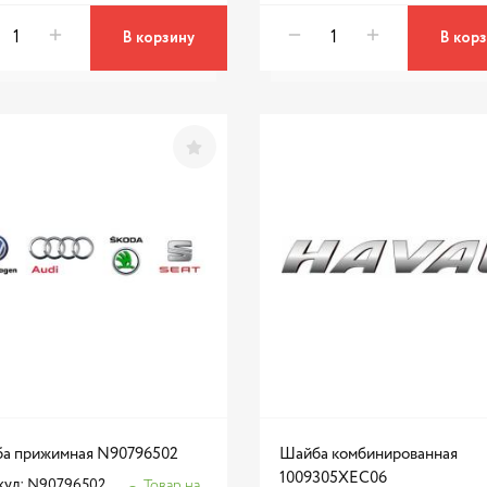
В корзину
В кор
а прижимная N90796502
Шайба комбинированная
1009305XEC06
кул: N90796502
Товар на