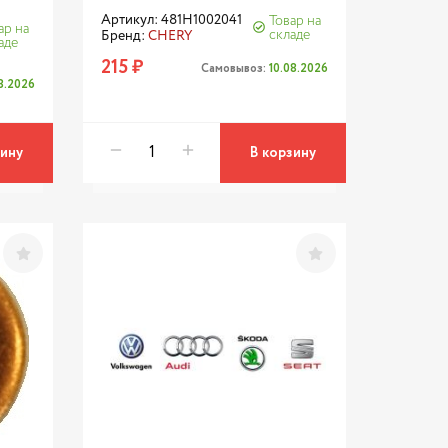
Артикул: 481H1002041
Товар на
ар на
складе
Бренд:
CHERY
аде
215 ₽
Самовывоз:
10.08.2026
08.2026
зину
В корзину