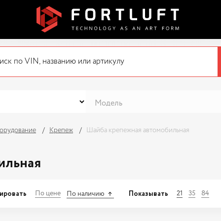
орудование
Крепеж
Шайба крепежная автомобильная
ильная
ировать
Показывать
По цене
21
35
84
По наличию