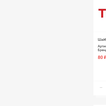
Шайб
Артик
Брен
80 