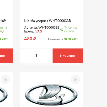
9169
Шайба упорная WHT000033B
Артикул: WHT000033B
ар на
Товар на
аде
складе
Бренд:
VAG
480 ₽
08.2026
Самовывоз:
10.08.2026
зину
В корзину