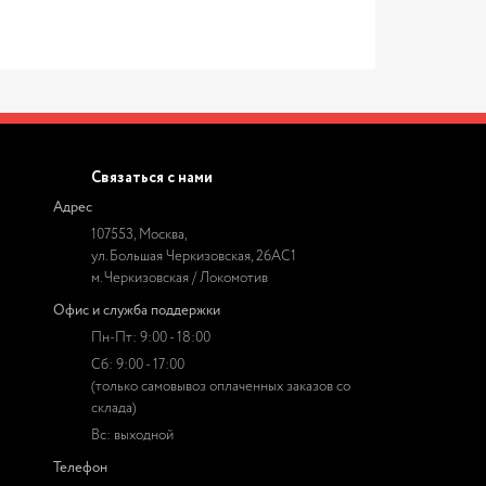
Связаться с нами
Адрес
107553, Москва,
ул. Большая Черкизовская, 26АС1
м. Черкизовская / Локомотив
Офис и служба поддержки
Пн-Пт: 9:00 - 18:00
Сб: 9:00 - 17:00
(только самовывоз оплаченных заказов со
склада)
Вс: выходной
Телефон