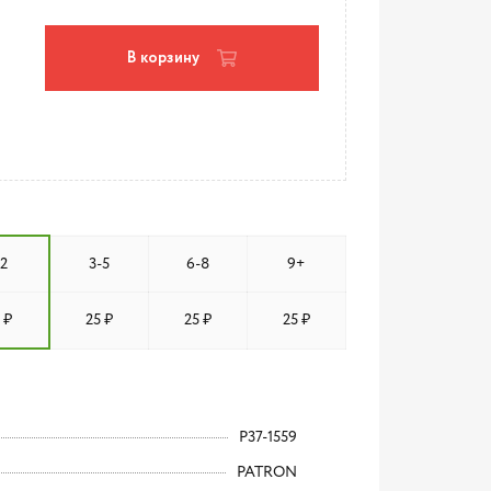
В корзину
-2
3-5
6-8
9+
 ₽
25 ₽
25 ₽
25 ₽
P37-1559
PATRON