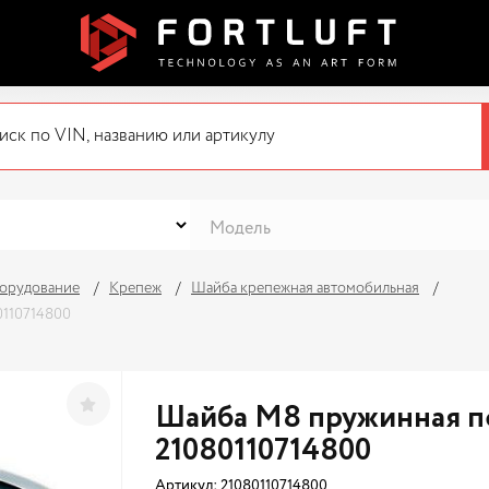
орудование
Крепеж
Шайба крепежная автомобильная
0110714800
Шайба М8 пружинная пе
21080110714800
Артикул:
21080110714800