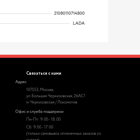
21080110714800
LADA
Связаться с нами
Адрес
107553, Москва,
ул. Большая Черкизовская, 26АС1
м. Черкизовская / Локомотив
Офис и служба поддержки
Пн-Пт: 9:00 - 18:00
Сб: 9:00 - 17:00
(только самовывоз оплаченных заказов со
склада)