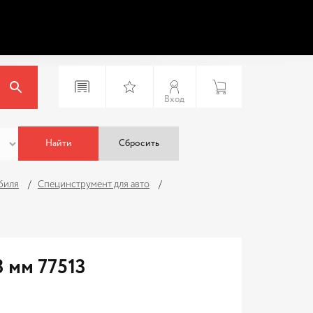
Вход
Найти
Сбросить
биля
Специнструмент для авто
3 мм 77513