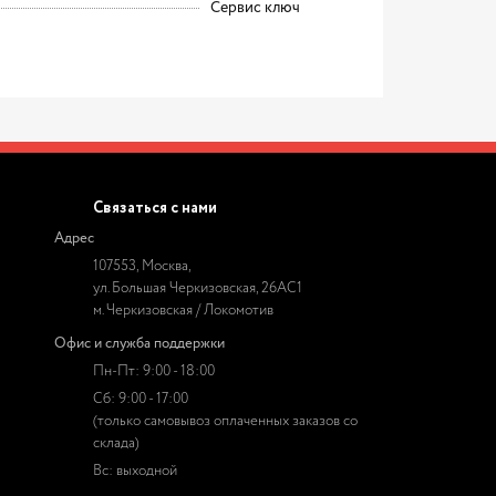
Сервис ключ
Связаться с нами
Адрес
107553, Москва,
ул. Большая Черкизовская, 26АС1
м. Черкизовская / Локомотив
Офис и служба поддержки
Пн-Пт: 9:00 - 18:00
Сб: 9:00 - 17:00
(только самовывоз оплаченных заказов со
склада)
Вс: выходной