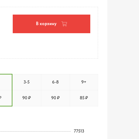
В корзину
3-5
6-8
9+
₽
90 ₽
90 ₽
85 ₽
77513