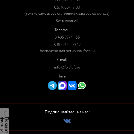
Пн-Пт: 9:00 - 18:00
Сб: 9:00 - 17:00
(только самовывоз оплаченных заказов со склада)
Вс: выходной
Телефон
8 495 777 91 55
8 800 222 00 42
Бесплатно для регионов России
E-mail
info@fortluft.ru
Чаты
Подписывайтесь на нас:
р
П
о
к
а
з
а
т
ь
ф
и
л
ь
т