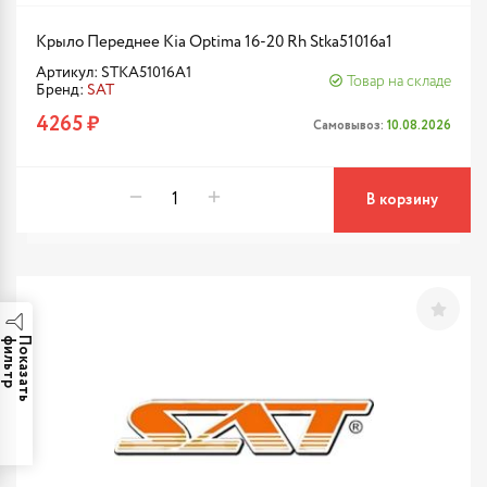
Крыло Переднее Kia Optima 16-20 Rh Stka51016a1
Артикул: STKA51016A1
Товар на складе
Бренд:
SAT
4265 ₽
Самовывоз:
10.08.2026
В корзину
р
П
о
к
а
з
а
т
ь
ф
и
л
ь
т