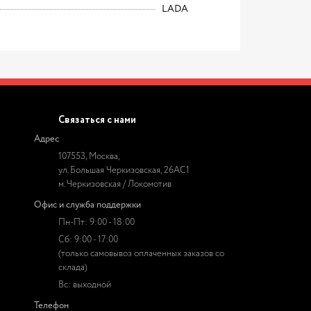
LADA
Связаться с нами
Адрес
107553, Москва,
ул. Большая Черкизовская, 26АС1
м. Черкизовская / Локомотив
Офис и служба поддержки
Пн-Пт: 9:00 - 18:00
Сб: 9:00 - 17:00
(только самовывоз оплаченных заказов со
склада)
Вс: выходной
Телефон