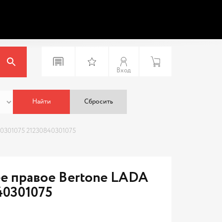
Вход
Найти
Сбросить
0301075 21230840301075
е правое Bertone LADA
40301075