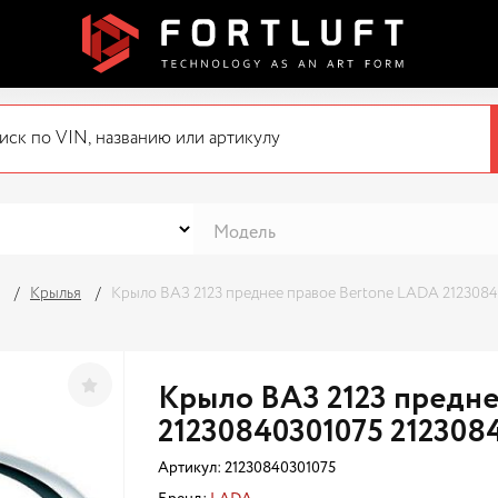
Крылья
Крыло ВАЗ 2123 преднее правое Bertone LADA 2123084
Крыло ВАЗ 2123 предне
21230840301075 212308
Артикул:
21230840301075