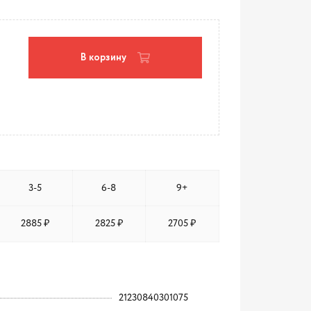
В корзину
3-5
6-8
9+
2885 ₽
2825 ₽
2705 ₽
21230840301075