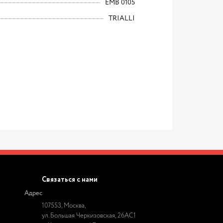
EMB 0105
TRIALLI
Связаться с нами
Адрес
107553, Москва,
ул. Большая Черкизовская, 26АС1