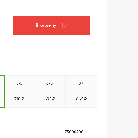
В корзину
3-5
6-8
9+
710 ₽
695 ₽
665 ₽
75000200