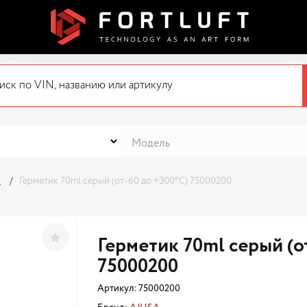
я
Герметик 70ml серый (от-60 до +300°C) 75000200
Герметик 70ml серый (о
75000200
Артикул:
75000200