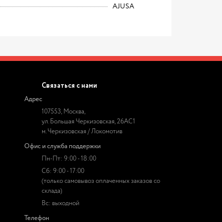
AJUSA
Связаться с нами
Адрес
107553, Москва,
ул. Большая Черкизовская, 26АС1
м. Черкизовская / Локомотив
Офис и служба поддержки
Пн-Пт: 9:00 - 18:00
Сб: 9:00 - 17:00
(только самовывоз оплаченных заказов со
склада)
Вс: выходной
Телефон