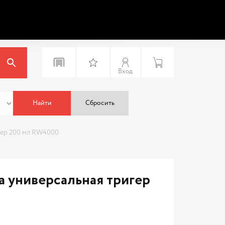
Вход
Найти
Сбросить
ер 200 мл RW4000
универсальная тригер