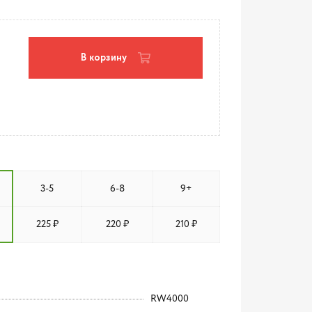
В корзину
3-5
6-8
9+
225 ₽
220 ₽
210 ₽
RW4000