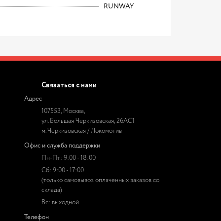
RUNWAY
Связаться с нами
Адрес
107553, Москва,
ул. Большая Черкизовская, 26АС1
м. Черкизовская / Локомотив
Офис и служба поддержки
Пн-Пт: 9:00 - 18:00
Сб: 9:00 - 17:00
(только самовывоз оплаченных заказов со
склада)
Вс: выходной
Телефон