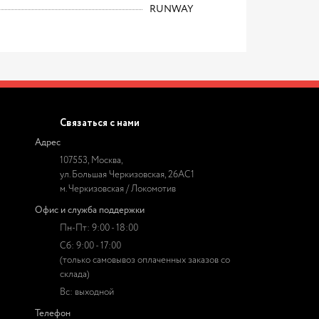
RUNWAY
Связаться с нами
Адрес
107553, Москва,
ул. Большая Черкизовская, 26АС1
м. Черкизовская / Локомотив
Офис и служба поддержки
Пн-Пт: 9:00 - 18:00
Сб: 9:00 - 17:00
(только самовывоз оплаченных заказов со
склада)
Вс: выходной
Телефон