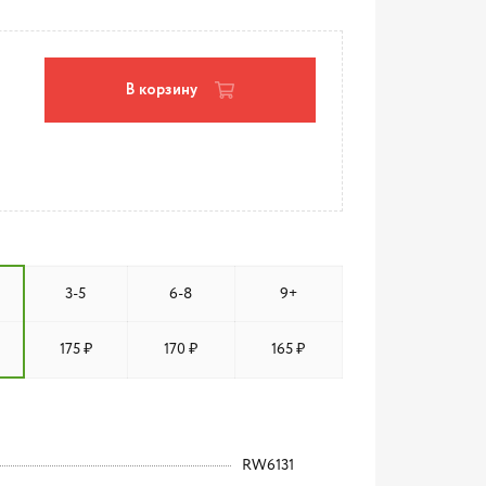
В корзину
3-5
6-8
9+
175 ₽
170 ₽
165 ₽
RW6131