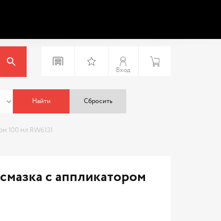
Вход
Найти
Сбросить
ом 100 мл RW6131
мазка с аппликатором