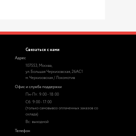
Связаться с нами
Адрес
107553, Москва,
ул. Большая Черкизовская, 26АС1
м. Черкизовская / Локомотив
Офис и служба поддержки
Пн-Пт: 9:00 - 18:00
Сб: 9:00 - 17:00
(только самовывоз оплаченных заказов со
склада)
Вс: выходной
Телефон