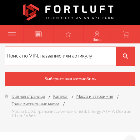
Вход
Выберите ваш автомобиль
Главная страница
Каталог
Масла и автохимия
Трансмиссионные масла
Масло LUXE трансмиссионное Kinetik Energy ATF-A Dextron
III п/с 1л 565