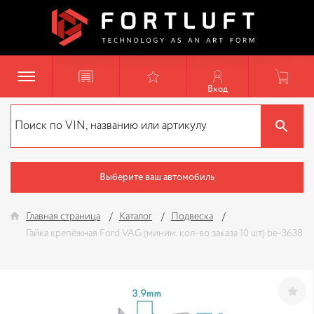
Вход
Выберите ваш автомобиль
Главная страница
Каталог
Подвеска
Гайка крепёжная Ford VAG (миним. кол-во заказа 10 шт) be-3638