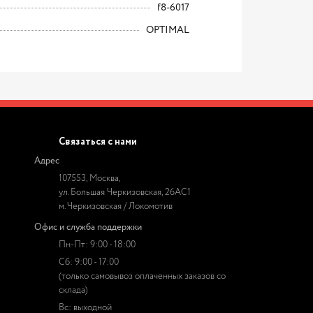
f8-6017
OPTIMAL
Связаться с нами
Адрес
107553, Москва,
ул. Большая Черкизовская, 26АС1
м. Черкизовская / Локомотив
Офис и служба поддержки
Пн-Пт: 9:00 - 18:00
Сб: 9:00 - 17:00
(только самовывоз оплаченных заказов со
склада)
Вс: выходной