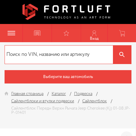
Вход
Выберите ваш автомобиль
Главная страница
Каталог
Подвеска
Сайлентблоки и втулки подвески
Сайлентблок
Сайлентблок Передн Верхн Рычага Jeep Cherokee (Kj) 01-08 JP-
P-01401