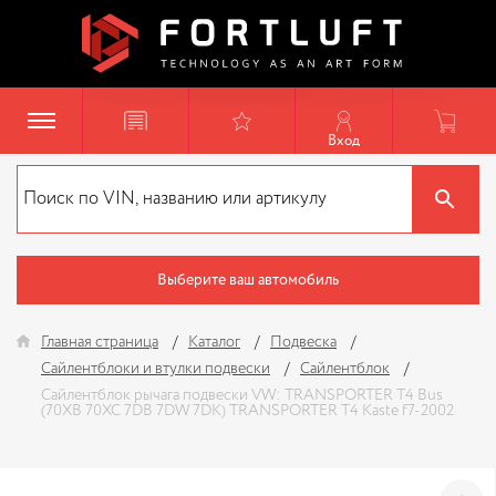
Вход
Выберите ваш автомобиль
Главная страница
Каталог
Подвеска
Сайлентблоки и втулки подвески
Сайлентблок
Сайлентблок рычага подвески VW: TRANSPORTER T4 Bus
(70XB 70XC 7DB 7DW 7DK) TRANSPORTER T4 Kaste f7-2002