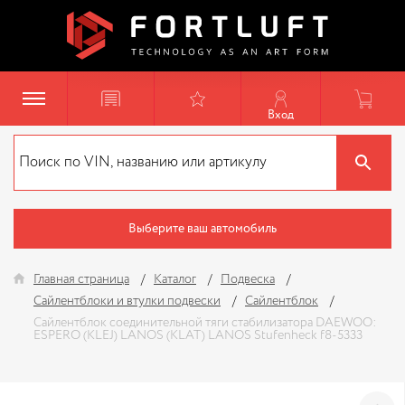
Вход
Выберите ваш автомобиль
Главная страница
Каталог
Подвеска
Сайлентблоки и втулки подвески
Сайлентблок
Сайлентблок соединительной тяги стабилизатора DAEWOO:
ESPERO (KLEJ) LANOS (KLAT) LANOS Stufenheck f8-5333