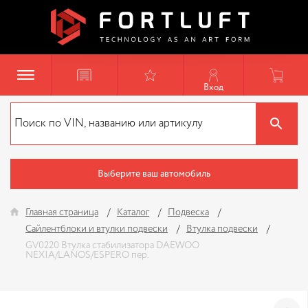
Вход
Выберите ваш автомобиль
Главная страница
Каталог
Подвеска
Сайлентблоки и втулки подвески
Втулка подвески
GV0220 Втулка стабилизатора DAEWOO
NEXIA/LANOS/ESPERO пер.