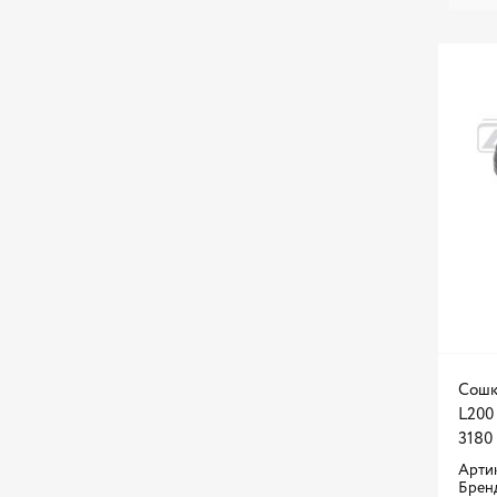
Сошка
L200 
3180
Артик
Брен