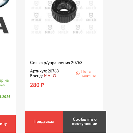
5
Сошка р/управления 20763
Артикул: 20763
Нет в
наличии
Бренд:
MALO
ар на
280 ₽
аде
08.2026
Сообщить о
Предзаказ
зину
поступлении