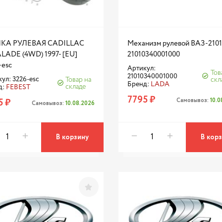
КА РУЛЕВАЯ CADILLAC
Механизм рулевой ВАЗ-2101
LADE (4WD) 1997- [EU]
21010340001000
-esc
Артикул:
Тов
21010340001000
ул: 3226-esc
Товар на
скл
Бренд:
LADA
складе
д:
FEBEST
7795 ₽
Самовывоз:
10.
5 ₽
Самовывоз:
10.08.2026
В корзину
В кор