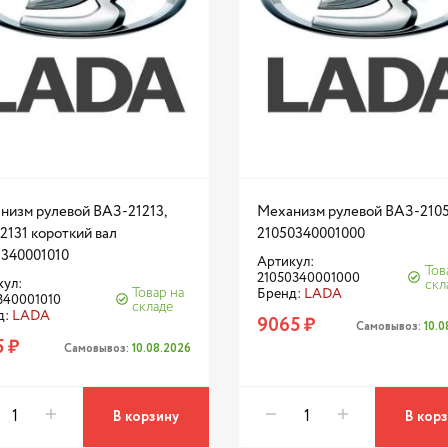
низм рулевой ВАЗ-21213,
Механизм рулевой ВАЗ-210
 2131 короткий вал
21050340001000
3340001010
Артикул:
Тов
21050340001000
кул:
скл
Товар на
Бренд:
LADA
340001010
складе
д:
LADA
9065 ₽
Самовывоз:
10.
5 ₽
Самовывоз:
10.08.2026
В корзину
В кор