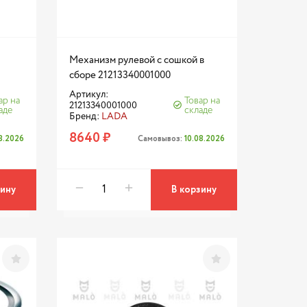
Механизм рулевой с сошкой в
сборе 21213340001000
Артикул:
ар на
Товар на
21213340001000
аде
складе
Бренд:
LADA
8640 ₽
08.2026
Самовывоз:
10.08.2026
зину
В корзину