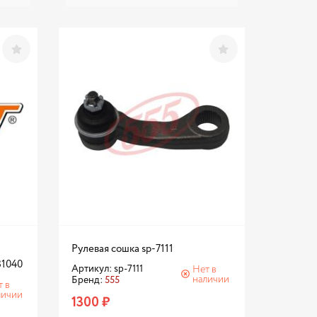
Рулевая сошка sp-7111
31040
Артикул: sp-7111
Нет в
наличии
Бренд:
555
т в
личии
1300 ₽