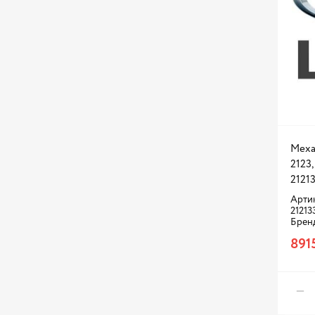
Меха
2123,
2121
Арти
21213
Брен
891