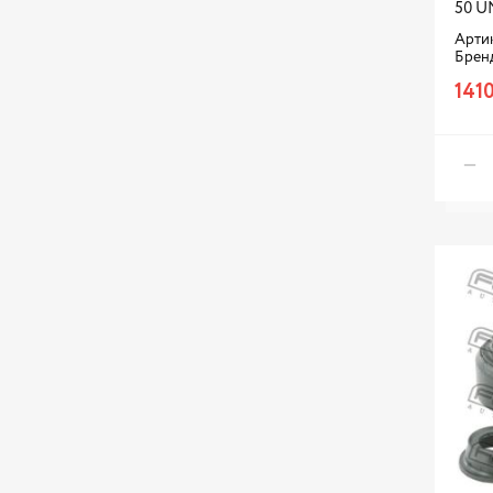
50 U
Артик
Брен
1410