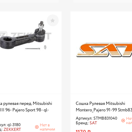
 рулевая перед. Mitsubishi
Сошка Рулевая Mitsubishi
III 96- Pajero Sport 98- ql-
Montero_Pajero 91-99 Stmb8
Артикул: STMB831040
Не
на
Бренд:
SAT
ул: ql-3180
Нет в
наличии
д:
ZEKKERT