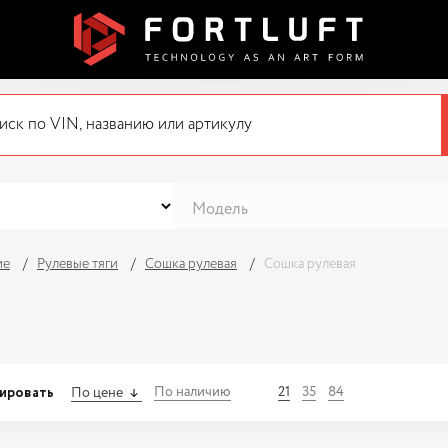
ие
Рулевые тяги
Сошка рулевая
Сошка рулевая
ировать
По наличию
21
35
84
По цене