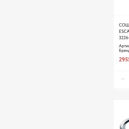
СОШ
ESCA
3226
Артик
Брен
295