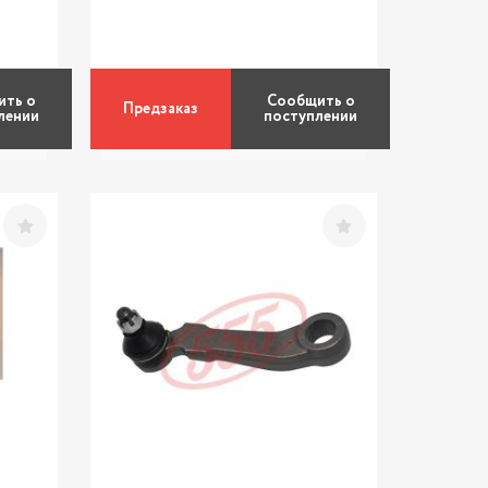
ить о
Сообщить о
Предзаказ
лении
поступлении