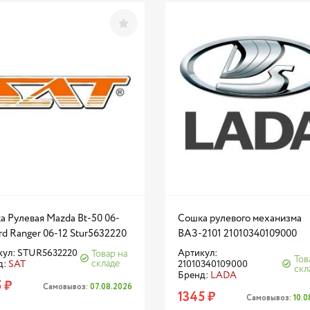
а Рулевая Mazda Bt-50 06-
Сошка рулевого механизма
rd Ranger 06-12 Stur5632220
ВАЗ-2101 21010340109000
кул: STUR5632220
Артикул:
Товар на
Тов
складе
д:
SAT
21010340109000
скл
Бренд:
LADA
 ₽
Самовывоз:
07.08.2026
1345 ₽
Самовывоз:
10.