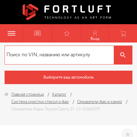
Вход
Выберите ваш автомобиль
Главная страница
Каталог
Система очистки стекол и фар
Омыватели фар и камер
Омыватель Фары Toyota Camry 21- Lh St560019