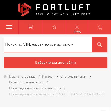
Вход
Выберите ваш автомобиль
Главная страница
Каталог
Система питания
Коллекторы впускные
Прокладка впускного коллектора
Прокладка впуск.коллектора RENAULT KANGOO 1.4 13183500