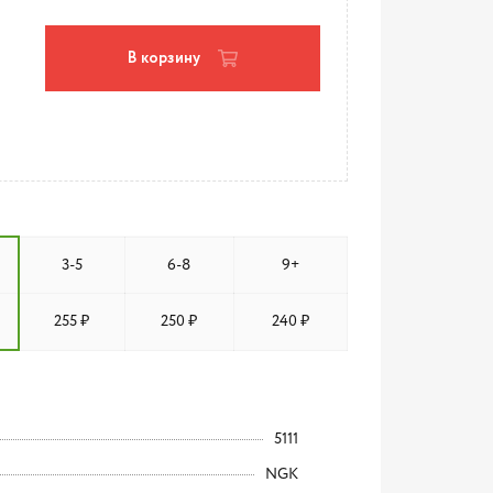
В корзину
3-5
6-8
9+
255 ₽
250 ₽
240 ₽
5111
NGK