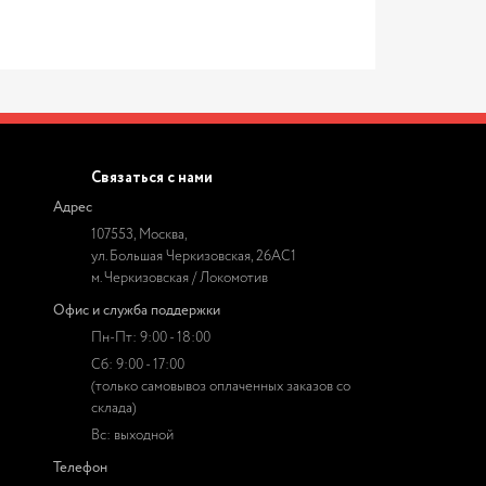
Связаться с нами
Адрес
107553, Москва,
ул. Большая Черкизовская, 26АС1
м. Черкизовская / Локомотив
Офис и служба поддержки
Пн-Пт: 9:00 - 18:00
Сб: 9:00 - 17:00
(только самовывоз оплаченных заказов со
склада)
Вс: выходной
Телефон