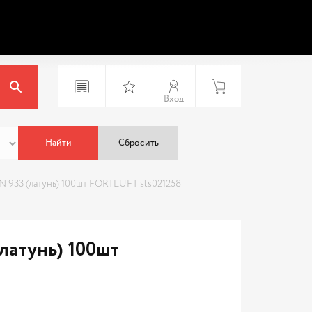
Вход
Найти
Сбросить
 933 (латунь) 100шт FORTLUFT sts021258
латунь) 100шт