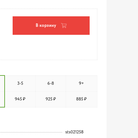
В корзину
3-5
6-8
9+
945 ₽
925 ₽
885 ₽
sts021258