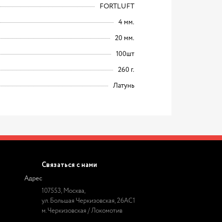
FORTLUFT
4 мм.
20 мм.
100шт
260 г.
Латунь
Связаться с нами
Адрес
107553, Москва,
ул. Большая Черкизовская, 26АС1
м. Черкизовская / Локомотив