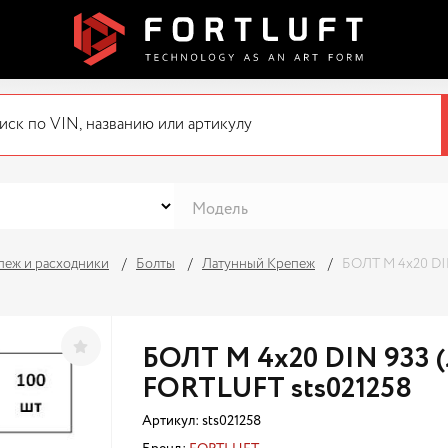
пеж и расходники
Болты
Латунный Крепеж
БОЛТ М 4х20 DIN
БОЛТ М 4х20 DIN 933 (
FORTLUFT sts021258
Артикул:
sts021258