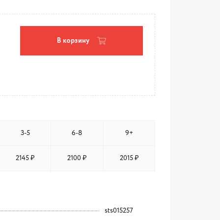
В корзину
3-5
6-8
9+
2145 ₽
2100 ₽
2015 ₽
sts015257