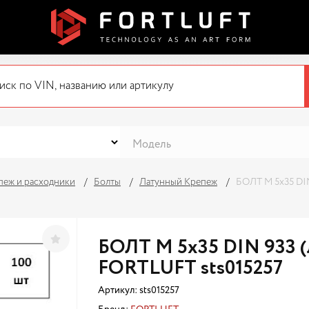
пеж и расходники
Болты
Латунный Крепеж
БОЛТ М 5х35 DIN
БОЛТ М 5х35 DIN 933 (
FORTLUFT sts015257
Артикул:
sts015257