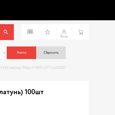
Вход
Найти
Сбросить
 933 (латунь) 100шт FORTLUFT sts015257
латунь) 100шт