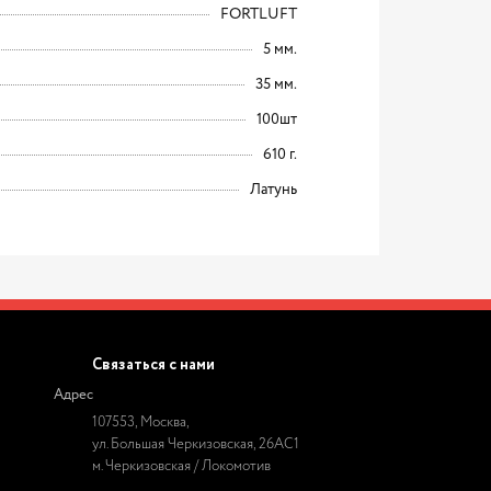
FORTLUFT
5 мм.
35 мм.
100шт
610 г.
Латунь
Связаться с нами
Адрес
107553, Москва,
ул. Большая Черкизовская, 26АС1
м. Черкизовская / Локомотив