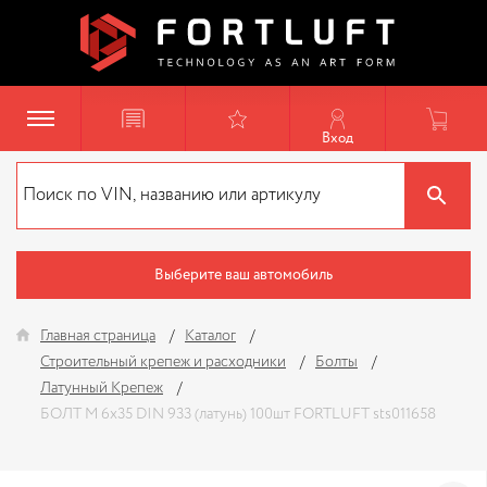
Вход
Выберите ваш автомобиль
Главная страница
Каталог
Строительный крепеж и расходники
Болты
Латунный Крепеж
БОЛТ М 6х35 DIN 933 (латунь) 100шт FORTLUFT sts011658