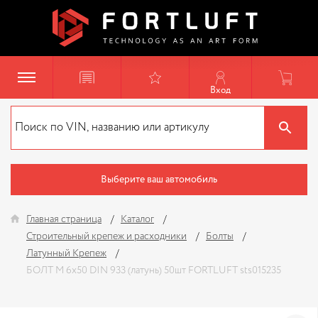
Вход
Выберите ваш автомобиль
Главная страница
Каталог
Строительный крепеж и расходники
Болты
Латунный Крепеж
БОЛТ М 6х50 DIN 933 (латунь) 50шт FORTLUFT sts015235