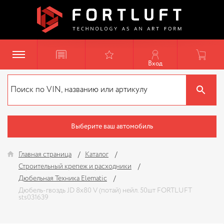
Вход
Выберите ваш автомобиль
Главная страница
Каталог
Строительный крепеж и расходники
Дюбельная Техника Elematic
Дюбель-гвоздь JD 8х80 V (потай) нейл. 50шт FORTLUFT
sts031639