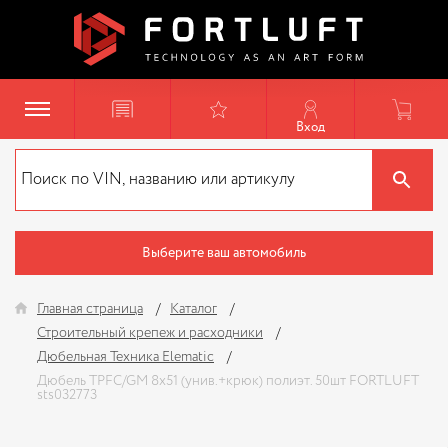
Вход
Выберите ваш автомобиль
Главная страница
Каталог
Строительный крепеж и расходники
Дюбельная Техника Elematic
Дюбель TPFC/GM 8х51 (унив.+крюк) полиэт. 50шт FORTLUFT
sts032773