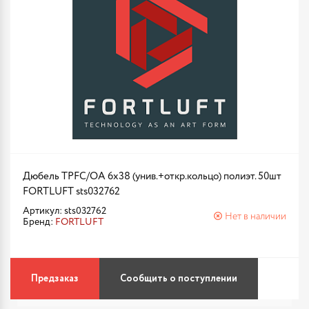
Дюбель TPFC/ОА 6х38 (унив.+откр.кольцо) полиэт. 50шт
FORTLUFT sts032762
Артикул: sts032762
Нет в наличии
Бренд:
FORTLUFT
Предзаказ
Сообщить о поступлении