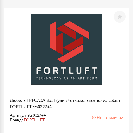
Дюбель TPFC/ОА 8х51 (унив.+откр.кольцо) полиэт. 50шт
FORTLUFT sts032744
Артикул: sts032744
Нет в наличии
Бренд:
FORTLUFT