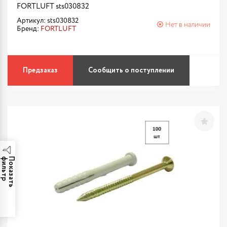
FORTLUFT sts030832
Артикул: sts030832
Нет в наличии
Бренд:
FORTLUFT
Предзаказ
Сообщить о поступлении
р
П
о
к
а
з
а
т
ь
ф
и
л
ь
т