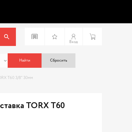
Вход
Найти
Сбросить
ORX T60 3/8" 30мм
вставка TORX T60