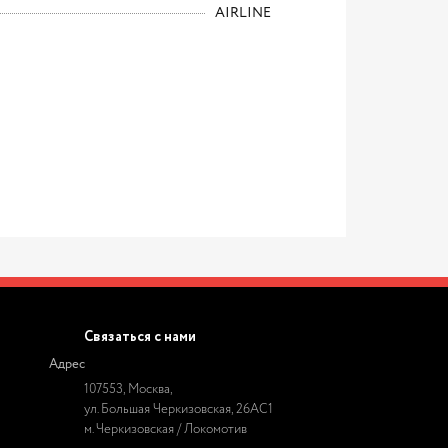
AIRLINE
Связаться с нами
Адрес
107553, Москва,
ул. Большая Черкизовская, 26АС1
м. Черкизовская / Локомотив