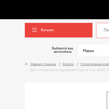
Каталог
Выберите ваш
автомобиль
Главная страница
Каталог
Строительный кре
Диск Отрезной по нержавейке Special Inox AS60 , 