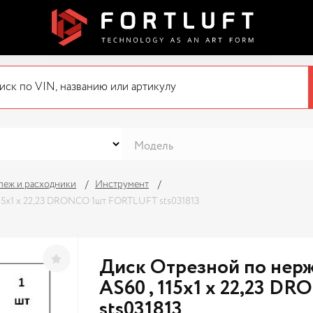
пеж и расходники
Инструмент
115х1 x 22,23 DRONCO 1шт FORTLUFT sts031813
Диск Отрезной по нержа
AS60 , 115х1 x 22,23 
sts031813