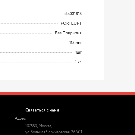
sts031813
FORTLUFT
Без Покрытия
115 мм.
1шт
1 кг.
Связаться с нами
Адрес
107553, Москва,
ул. Большая Черкизовская, 26АС1