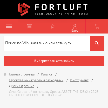
Вход
Выберите ваш автомобиль
Главная страница
Каталог
Строительный крепеж и расходники
Инструмент
Диски Отрезные
Диск Отрезной по металлу Special AS30T , T41 , 125х2 x 22,23
DRONCO 1шт FORTLUFT sts031828