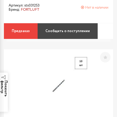
Артикул: sts031253
Нет в наличии
Бренд:
FORTLUFT
Предзаказ
Сообщить о поступлении
р
П
о
к
а
з
а
т
ь
ф
и
л
ь
т