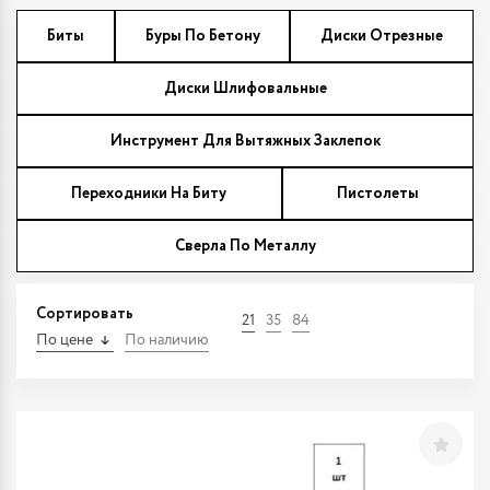
Биты
Буры По Бетону
Диски Отрезные
Диски Шлифовальные
Инструмент Для Вытяжных Заклепок
Переходники На Биту
Пистолеты
Сверла По Металлу
Сортировать
21
35
84
По цене
По наличию