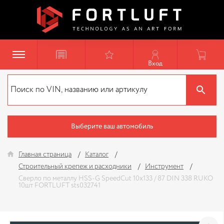
Вход
Выберите ваш автомобиль
Главная страница
Каталог
Строительный крепеж и расходники
Инструмент
Сверло по металлу HSS-G SpeedCut 10х133 / 87 DIN 338 RUKO
10шт FORTLUFT sts032741