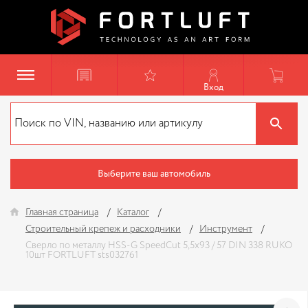
Вход
Выберите ваш автомобиль
Главная страница
Каталог
Строительный крепеж и расходники
Инструмент
Сверло по металлу HSS-G SpeedCut 5,5х93 / 57 DIN 338 RUKO
10шт FORTLUFT sts032761