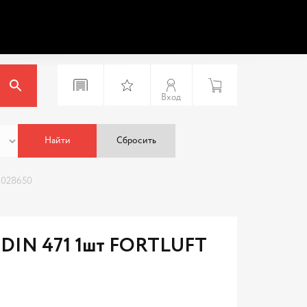
Вход
Найти
Сбросить
s028650
л DIN 471 1шт FORTLUFT