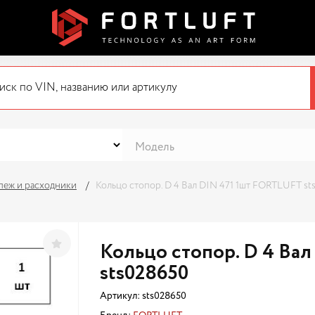
пеж и расходники
Кольцо стопор. D 4 Вал DIN 471 1шт FORTLUFT st
Кольцо стопор. D 4 Ва
sts028650
Артикул:
sts028650