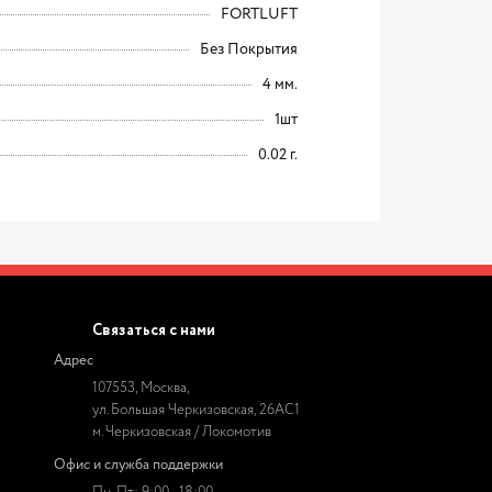
FORTLUFT
Без Покрытия
4 мм.
1шт
0.02 г.
Связаться с нами
Адрес
107553, Москва,
ул. Большая Черкизовская, 26АС1
м. Черкизовская / Локомотив
Офис и служба поддержки