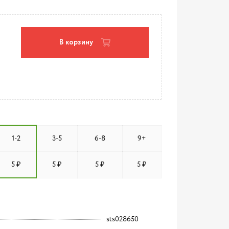
В корзину
1-2
3-5
6-8
9+
5 ₽
5 ₽
5 ₽
5 ₽
sts028650