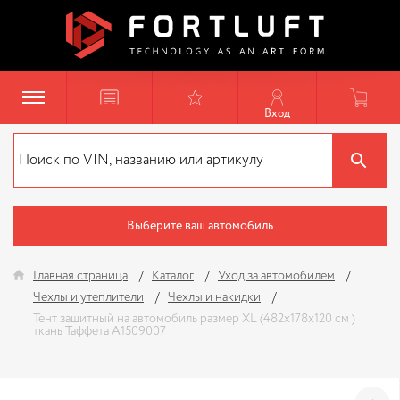
Вход
Выберите ваш автомобиль
Главная страница
Каталог
Уход за автомобилем
Чехлы и утеплители
Чехлы и накидки
Тент защитный на автомобиль размер XL (482х178х120 см )
ткань Таффета A1509007