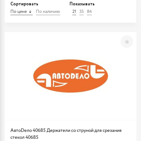
Сортировать
Показывать
По цене
По наличию
21
35
84
АвтоDело 40685 Держатели со струной для срезания
стекол 40685