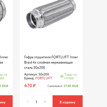
Inner
Гофра глушителя FORTLUFT Inner
ая
Braid 4х слойная нержавеющая
сталь 50x200
Артикул: 50x200
ар на
Товар на
аде
складе
Бренд:
FORTLUFT
470 ₽
8.2026
Самовывоз:
07.08.2026
зину
В корзину