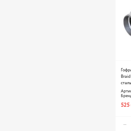
Гофр
Brai
стал
Артик
Брен
525