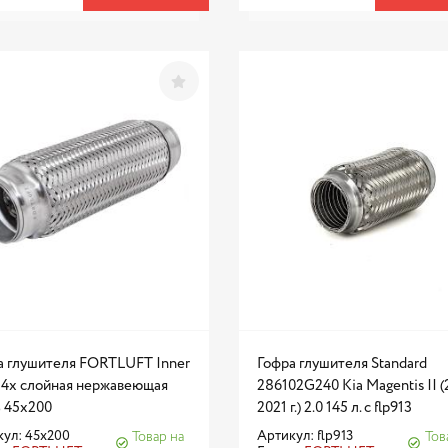
а глушителя FORTLUFT Inner
Гофра глушителя Standard
d 4х слойная нержавеющая
286102G240 Kia Magentis II (
ь 45x200
2021 г.) 2.0 145 л. с flp913
ул: 45x200
Артикул: flp913
Товар на
Тов