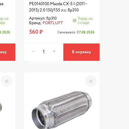
ая
PE0140100 Mazda CX-5 I (2011–
2015) 2.0 150/155 л.с. flp310
Артикул: flp310
ар на
Товар на
аде
складе
Бренд:
FORTLUFT
560 ₽
8.2026
Самовывоз:
07.08.2026
зину
В корзину