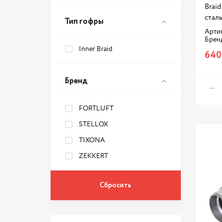
Brai
стал
Тип гофры
Артик
Брен
Inner Braid
640
Бренд
FORTLUFT
STELLOX
TIXONA
ZEKKERT