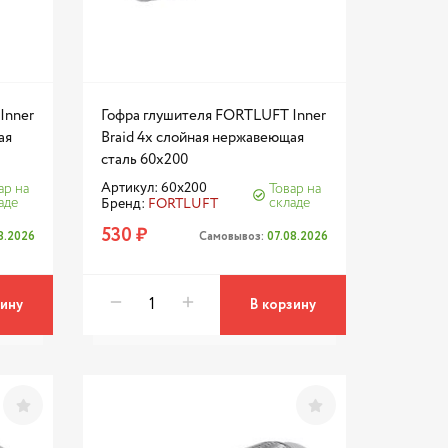
Inner
Гофра глушителя FORTLUFT Inner
ая
Braid 4х слойная нержавеющая
сталь 60x200
Артикул: 60x200
ар на
Товар на
аде
складе
Бренд:
FORTLUFT
530 ₽
8.2026
Самовывоз:
07.08.2026
зину
В корзину