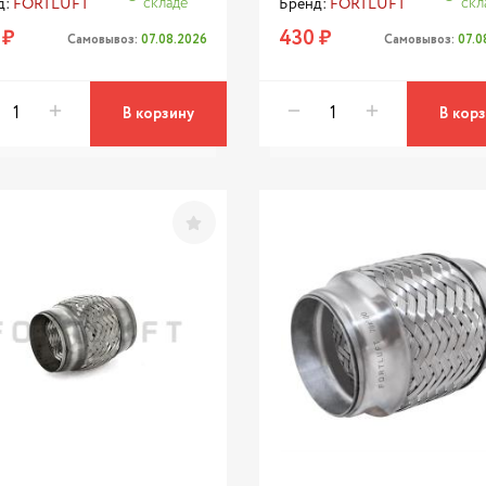
складе
скл
д:
FORTLUFT
Бренд:
FORTLUFT
 ₽
430 ₽
Самовывоз:
07.08.2026
Самовывоз:
07.0
В корзину
В кор