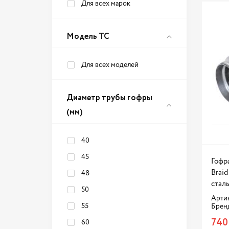
Для всех марок
Модель ТС
Для всех моделей
Диаметр трубы гофры
(мм)
40
45
Гофр
Brai
48
стал
50
Артик
55
Брен
740
60