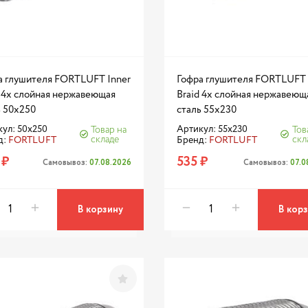
а глушителя FORTLUFT Inner
Гофра глушителя FORTLUFT 
d 4х слойная нержавеющая
Braid 4х слойная нержавеющ
ь 50x250
сталь 55x230
ул: 50x250
Артикул: 55x230
Товар на
Тов
складе
скл
д:
FORTLUFT
Бренд:
FORTLUFT
 ₽
535 ₽
Самовывоз:
07.08.2026
Самовывоз:
07.0
В корзину
В кор