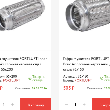
а глушителя FORTLUFT Inner
Гофра глушителя FORTLUFT 
d 4х слойная нержавеющая
Braid 4х слойная нержавеющ
ь 55x200
сталь 76x150
ул: 55x200
Артикул: 76x150
Товар на
Тов
складе
скл
д:
FORTLUFT
Бренд:
FORTLUFT
 ₽
505 ₽
Самовывоз:
07.08.2026
Самовывоз:
07.0
В корзину
В кор