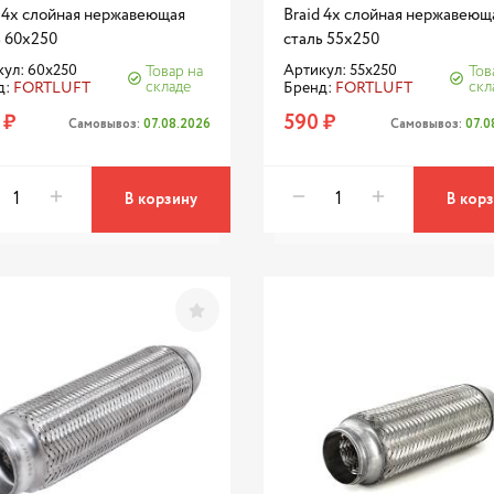
d 4х слойная нержавеющая
Braid 4х слойная нержавеющ
ь 60x250
сталь 55x250
ул: 60x250
Артикул: 55x250
Товар на
Тов
складе
скл
д:
FORTLUFT
Бренд:
FORTLUFT
 ₽
590 ₽
Самовывоз:
07.08.2026
Самовывоз:
07.0
В корзину
В кор