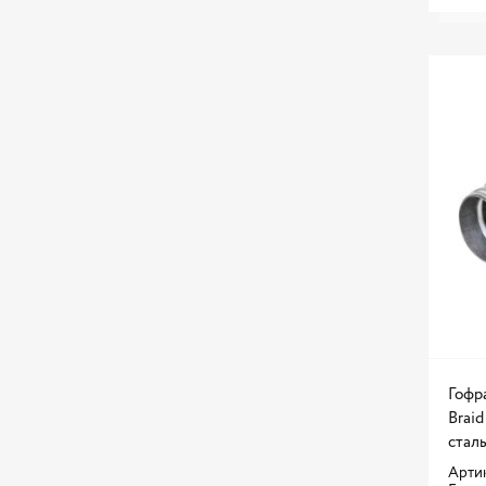
Гофр
Brai
стал
Артик