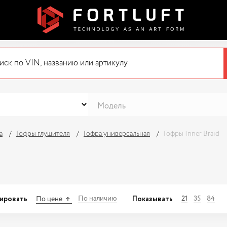
а
Гофры глушителя
Гофра универсальная
Гофры Inner Braid
ировать
Показывать
По наличию
21
35
84
По цене