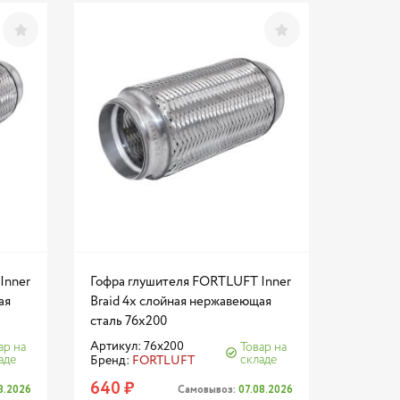
Inner
Гофра глушителя FORTLUFT Inner
ая
Braid 4х слойная нержавеющая
сталь 76x200
Артикул: 76x200
ар на
Товар на
аде
складе
Бренд:
FORTLUFT
640 ₽
8.2026
Самовывоз:
07.08.2026