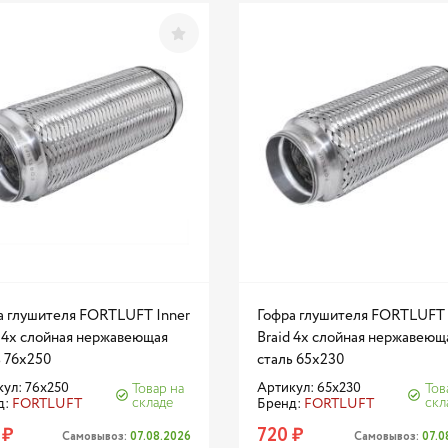
а глушителя FORTLUFT Inner
Гофра глушителя FORTLUFT 
d 4х слойная нержавеющая
Braid 4х слойная нержавеющ
ь 76x250
сталь 65x230
ул: 76x250
Артикул: 65x230
Товар на
Тов
складе
скл
д:
FORTLUFT
Бренд:
FORTLUFT
 ₽
720 ₽
Самовывоз:
07.08.2026
Самовывоз:
07.0