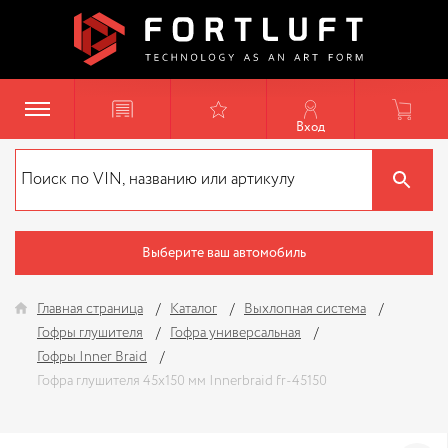
Вход
Выберите ваш автомобиль
Главная страница
Каталог
Выхлопная система
Гофры глушителя
Гофра универсальная
Гофры Inner Braid
Гофра глушителя 45x150 мм Innerbraid fr-45150